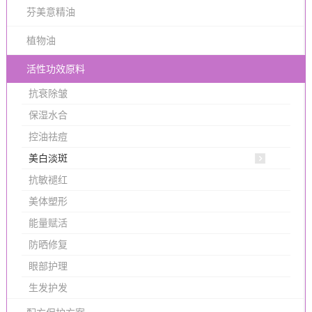
芬美意精油
植物油
活性功效原料
抗衰除皱
保湿水合
控油祛痘
美白淡斑
抗敏褪红
美体塑形
能量赋活
防晒修复
眼部护理
生发护发