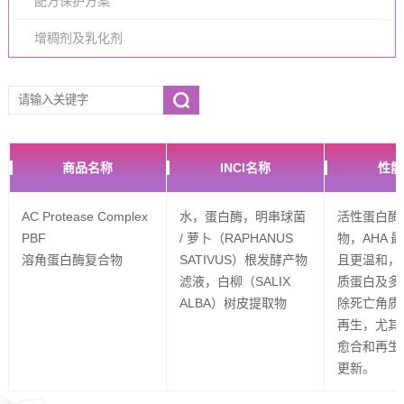
配方保护方案
增稠剂及乳化剂
商品名称
INCI名称
性能
AC Protease Complex
水，蛋白酶，明串球菌
活性蛋白酶
PBF
/ 萝卜（RAPHANUS
物，AHA 
SATIVUS）根发酵产物
且更温和，
滤液，白柳（SALIX
质蛋白及多
ALBA）树皮提取物
除死亡角质
再生，尤其
愈合和再生
更新。