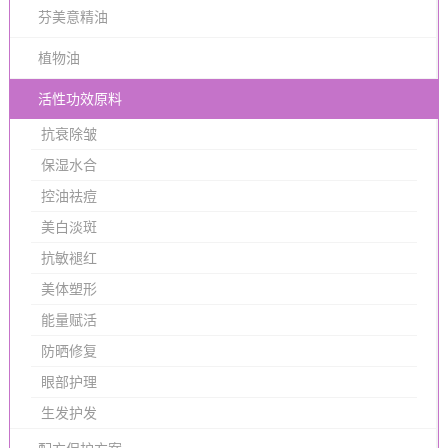
芬美意精油
植物油
活性功效原料
抗衰除皱
保湿水合
控油祛痘
美白淡斑
抗敏褪红
美体塑形
能量赋活
防晒修复
眼部护理
生发护发