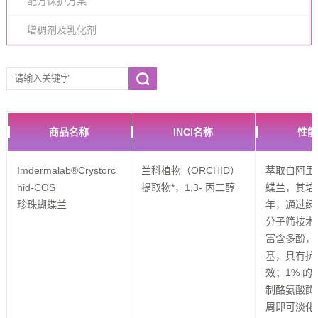
配方保护方案
增稠剂及乳化剂
商品名称
INCI名称
性能
Imdermalab®Crystorc
兰科植物（ORCHID）
萃取自阿里
hid-COS
提取物*，1,3- 丙二醇
蝶兰，其培
珍珠蝴蝶兰
年，通过绿
分子筛技术
富含多酚，
基，具有抗
效；1% 
制酪氨酸酶达
周即可淡化