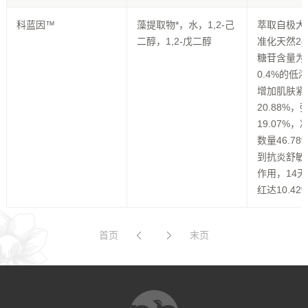
科蓝因™
藻提取物*，水，1,2-己
萃取自极大
二醇，1,2-戊二醇
准化天然2
糖苷含量为2
0.4%的低
增加肌肤紧
20.88%，
19.07%
数量46.7
到抗炎舒敏
作用，14
红达10.42
首页
末页