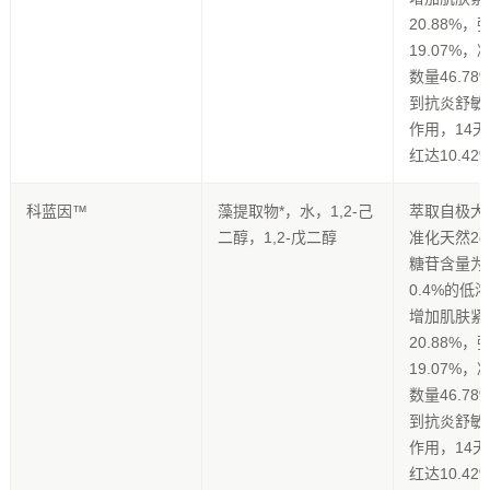
20.88%，
19.07%
数量46.7
到抗炎舒敏
作用，14
红达10.42
科蓝因™
藻提取物*，水，1,2-己
萃取自极大
二醇，1,2-戊二醇
准化天然2
糖苷含量为2
0.4%的低
增加肌肤紧
20.88%，
19.07%
数量46.7
到抗炎舒敏
作用，14
红达10.42