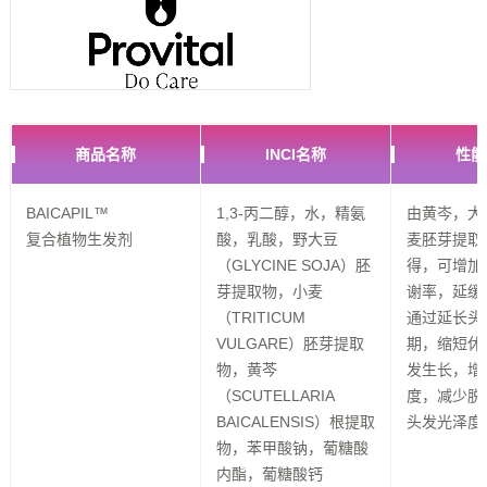
商品名称
INCI名称
性能
BAICAPIL™
1,3-丙二醇，水，精氨
由黄岑，大
复合植物生发剂
酸，乳酸，野大豆
麦胚芽提取
（GLYCINE SOJA）胚
得，可增加
芽提取物，小麦
谢率，延缓
（TRITICUM
通过延长头
VULGARE）胚芽提取
期，缩短休
物，黄芩
发生长，增
（SCUTELLARIA
度，减少脱
BAICALENSIS）根提取
头发光泽度
物，苯甲酸钠，葡糖酸
内酯，葡糖酸钙