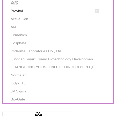
全部
Provital
Active Con…
AMT
Firmenich
Cosphate…
Imderma Laboratories Co., Ltd.
Qingdao Smart Cyano Biotechnology Development Co., Ltd.
GUANGDONG YUEWEI BIOTECHINOLOGY CO.,LTD
Northstar…
Indyk iTL
3V Sigma
Bio-Gate