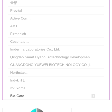
全部
Provital
Active Con…
AMT
Firmenich
Cosphate…
Imderma Laboratories Co., Ltd.
Qingdao Smart Cyano Biotechnology Development Co., Ltd.
GUANGDONG YUEWEI BIOTECHINOLOGY CO.,LTD
Northstar…
Indyk iTL
3V Sigma
Bio-Gate