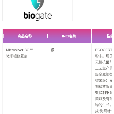
商品名称
INCI名称
性能
Microsilver BG™
银
ECOCER
微米银修复剂
粉末。属于
无机抗菌剂
工艺生产的
级金属银微
微米级）专
期释放银离
效抑制细菌 (
菌以及有耐
物的生长。
成“海绵针