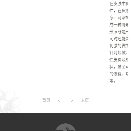
在皮肤中保
性，在皮肤
净、可溶的
成一种隐形
形层既是一
同时还能减
刺激的微生
针对超敏、
性皮炎及相
状，甚至可
的修复、以
等。
首页
末页