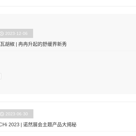
2023·12·06
瓦胡椒 | 冉冉升起的舒缓界新秀
2023·06·30
CHi 2023 | 诺然展会主题产品大揭秘