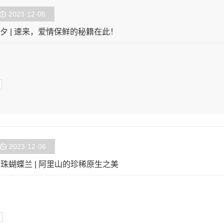
2023·12·06
夕 | 速来，爱情保鲜的秘籍在此！
2023·12·06
珠蝴蝶兰 | 阿里山的珍稀原生之美