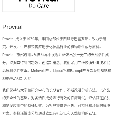
Provital
Provital
成立于
1979
年，集团总部位于西班牙巴塞罗那，致力于研
究、开发、生产和销售应用于化妆品行业的植物活性成分原料。
Provital
的研发团队从自然界中发现并研发出独一无二的天然活性成
分，挖掘其特殊的功效，创造新概念。我们采用三维胶质矩阵技术提
高原料活性效率。
Melavoid
™，
Lipout
™和
Baicapil
™多次获得
BSB
和
SEPAWA
创新大奖。
我们保持与大学和研究中心的长期合作，不断改进分析方法，以产品
的安全性为基础，对各活性成分进行有效的临床测试，评估其在护肤
和护发应用中的特殊功效，为客户提供更积极、可持续和环保的解决
方案。多数活性成分均通过欧盟有机认证和天然机构的认证。