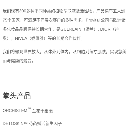
我们现有
300
多种不同种类的植物萃取液及活性物，产品遍布五大洲
75
个国家，可满足不同层次客户的多种需求。
Provital
公司与欧洲诸
多化妆品品牌保持长期合作，是
GUERLAIN
（娇兰）
, DIOR
（迪
奥），
NIVEA
（妮维雅）等的长期合作伙伴。
我们将微观世界放大，从体外到体内，从细胞到每寸肌肤，实现您美
丽与健康的蜕变。
拳头产品
™
ORCHISTEM
兰花干细胞
DETOSKIN™
芍药赋活新生因子