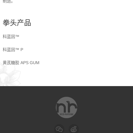
制造。
拳头产品
科蓝因™
科蓝因™ P
黄芪糖胶 APS GUM