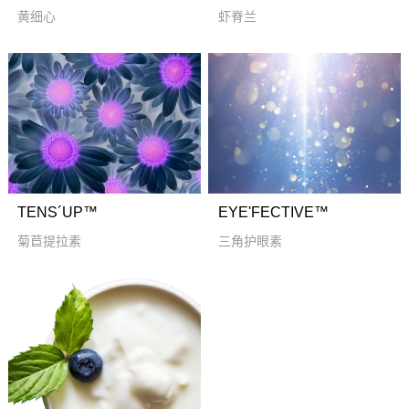
黄细心
虾脊兰
TENS´UP™
EYE'FECTIVE™
菊苣提拉素
三角护眼素