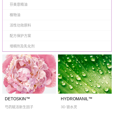
芬美意精油
植物油
活性功效原料
配方保护方案
增稠剂及乳化剂
DETOSKIN™
HYDROMANIL™
芍药赋活新生因子
3D 锁水灵