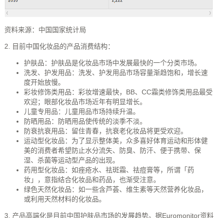
资料来源：中国国家统计局
2. 目前中国化妆品的产品消费结构：
护肤品：护肤品是化妆品市场中发展最快的一个分类市场。
洗发、护发用品：洗发、护发用品市场容量渐趋饱和，增长速
度开始放慢。
彩妆修饰类用品：彩妆增速最快，BB、CC霜类修饰类用品最受
欢迎；眼部化妆品市场近年有明显增长。
儿童专用品：儿童用品市场持续升温。
防晒用品：防晒用品使传统的淡季不淡。
防衰抗衰用品：留住青春，抗衰老化妆品将更受欢迎。
运动型化妆品：为了显示整体美，众多喜好体育运动和形体健
美的消费者希望防止水分流失、防臭、防汗、便于携带、保
湿、杀菌等运动型产品的出现。
药用型化妆品：如痤疮水、祛斑霜、祛痘膏等，所谓「药
妆」，意指结合化妆品和药品，也渐受注意。
绿色天然化妆品：如一些含芦荟、维生素等天然营养化妆品，
或利用天然材料的化妆品。
3. 产品高端化是目前中国护肤品市场的发展趋势。据Euromonitor资料