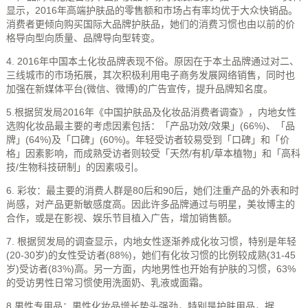
显示，2016年高端护肤品的零售额和市场占有率均优于大众快销品。
消费者更倾向购买国际大品牌护肤品，她们的消费习惯也由以前的价
格导向型向质量、品牌导向型转变。
4. 2016年中国本土化妆品牌表现不俗。原因在于本土品牌通过对二、
三线城市的市场拓展，其次积极利用电子商务发展网络销售，同时也
加强在新媒体平台(微信、微博)的广告宣传，提升品牌知名度。
5.根据贸发局2016年《中国护肤品及化妆品消费者调查》，内地女性
选购化妆品最主要的考虑因素包括：「产品功效/效果」(66%)、「品
牌」(64%)及「口碑」(60%)。年轻受访者较易受到「口碑」和「价
格」因素影响，而成熟受访者则较受「天然/有机/草本植物」和「高科
技/生物科技研制」的因素吸引。
6. 彩妆：最主要的消费人群是80后和90后，她们注重产品的外表和时
尚感，对产品更新敏感度高。因此许多品牌通过与明星，美妆博主的
合作，或是在影视、娱乐节目植入广告，增加销售额。
7. 根据贸发局的调查显示，内地女性逐渐养成化妆习惯，特别是年轻
(20-30岁)的女性受访者(88%)，她们有化妆习惯的比例较成熟(31-45
岁)受访者(83%)高。另一方面，内地男性也开始有护肤的习惯，63%
的受访男性日常习惯使用洗面奶、乳液或面霜。
8.男性专用品：男性化妆品增长势头强劲，特别是护肤用品，据