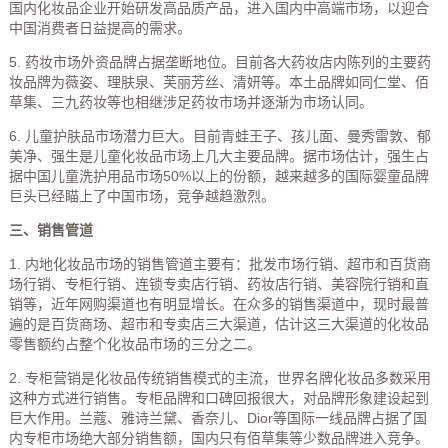
国内化妆品企业开始研发高品质产品，进入国内中高端市场，以迎合
中国消费者日益提高的需求。
5. 药妆市场外资品牌占据垄断地位。目前各大药妆店内陈列的主要药
妆品牌为薇姿、理肤泉、芙丽芳丝、清妍等。本土品牌如同仁堂、佰
草集、三九药妆等也相继涉足药妆市场并逐渐为市场认同。
6. 儿童护肤品市场潜力巨大。目前青蛙王子、孩儿面、曼秀雷敦、郁
美净、强生是儿童化妆品市场上几大主要品牌。据市场估计，强生占
据中国儿童洗护用品市场50%以上的份额，越来越多的国际婴童品牌
巨头已经瞄上了中国市场，竞争越趋激烈。
三、销售管道
1. 内地化妆品市场的销售管道主要有：批发市场行销、超市和百货商
场行销、专柜行销、连锁专卖店行销、药妆店行销、美容院行销和直
销等，近年网购渠道也有明显增长。在众多的销售渠道中，现时最普
遍的是百货商场、超市和专卖店三大渠道，估计这三大渠道的化妆品
零售额约占整个化妆品市场的三分之二。
2. 专柜营销是化妆品传统销售模式的主流，世界名牌化妆品多数采用
这种方式进行销售。专柜品牌和口碑回报很大，对品牌形象建设起到
巨大作用。兰蔻、雅诗兰黛、香奈儿、Dior等国际一线品牌占据了国
内专柜市场绝大部分销售额，国内只有佰草集等少数品牌进入竞争。