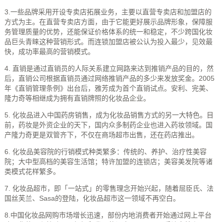
3.一些品牌采用开设专卖店拓展业务，主要以直营专卖店和加盟店的
方式为主。在直营专卖店方面，由于它能更好展示品牌形象，保障服
务管理质量的优势，还能保证价格体系的统一和稳定，不少跨国化妆
品巨头青睐这种营销形式。而连锁加盟店被公认为投入最少，见效最
快，成功率最高的营销模式。
4. 直销是通过直销员的人际关系建立网路来达到推销产品的目的，然
后，直销公司根据直销员通过网络推销产品的多少来发放奖金。2005
年《直销管理条例》出台后，雅芳成为首个直销试点。安利、完美、
隆力奇等相继成为拥有直销牌照的化妆品企业。
5. 化妆品进入中国药房销售，成为化妆品销售方式的另一大特色。目
前，药妆是外资企业的天下，国内众多制药企业也进入药妆领域。国
产隆力奇更是双管齐下，不仅在商场超市出售，还在药店推出。
6. 化妆品美容院的行销模式种类繁多：传统的、养护、治疗性美容
院；大中型高档的美容生活馆；特许加盟的连锁店；美容美发院等诸
类模式花样繁多。
7. 化妆品超市，即「一站式」的零售理念开始兴起，随着屈臣氏、法
国丝芙兰、Sasa的登陆，化妆品超市这一领域不再空白。
8.中国化妆品网购市场增长迅速，部份内地消费者开始通过网上平台