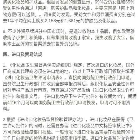
购买化妆品和护肤品。根据贸发局的调查显示，69%受访女性和65%
受访男性会通过「网店」购买护肤品和化妆品，主要原因是「网上购
物方便/可以送货」。调查同时发现，受访女性和男性消费者分别在过
去1年平均在网上购买2,158元和1,681元的护肤品及化妆品。
9. 不少外资品牌进驻中国市场时，是透过收购本土品牌，例如欧莱雅
收购了小护士和美即，科蒂集团曾收购丁家宜，强生收购了大宝，借
助本土品牌的销售渠道去销售外资品牌。
四、进口及贸易法规
1. 《化妆品卫生监督条例实施细则》规定：首次进口的化妆品，国外
厂商或其代理商必须在进口地的地、市以上卫生行政部门领取并填写
《进口化妆品卫生许可申请表》，直接向国务院卫生行政部门申请。
国务院卫生行政部门在收到全部申报资料后，组织化妆品安全性评审
组对申报产品进行审查，审查通过的产品发给《进口化妆品卫生许可
批件》和批准文号。《进口化妆品卫生许可批件》有效期为4年，期满
前4至6个月可以向国务院卫生行政部门申请换发，申请时可不附资
料。
2.根据《进出口化妆品监督检验管理办法》，进口化妆品在获得《卫
生许可批件》的同时，还需要办理《进口化妆品中文标签审核证书》
方可向检验检疫部门报检。一般情况下进口化妆品需要在报检前90个
工作日向指定的检验机构提出标签审核申请。进口化妆品暂时允许使