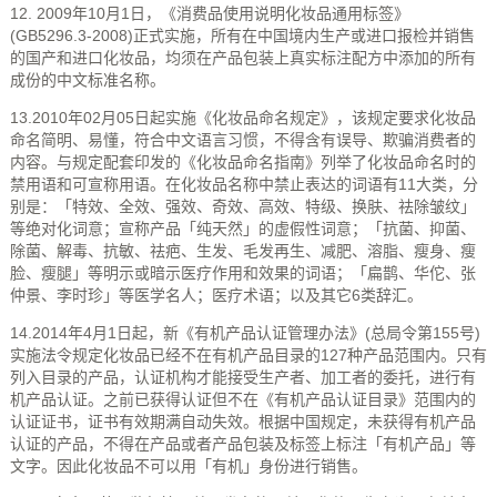
12. 2009年10月1日，《消费品使用说明化妆品通用标签》
(GB5296.3-2008)正式实施，所有在中国境内生产或进口报检并销售
的国产和进口化妆品，均须在产品包装上真实标注配方中添加的所有
成份的中文标准名称。
13.2010年02月05日起实施《化妆品命名规定》，该规定要求化妆品
命名简明、易懂，符合中文语言习惯，不得含有误导、欺骗消费者的
内容。与规定配套印发的《化妆品命名指南》列举了化妆品命名时的
禁用语和可宣称用语。在化妆品名称中禁止表达的词语有11大类，分
别是：「特效、全效、强效、奇效、高效、特级、换肤、祛除皱纹」
等绝对化词意；宣称产品「纯天然」的虚假性词意；「抗菌、抑菌、
除菌、解毒、抗敏、祛疤、生发、毛发再生、减肥、溶脂、瘦身、瘦
脸、瘦腿」等明示或暗示医疗作用和效果的词语；「扁鹊、华佗、张
仲景、李时珍」等医学名人；医疗术语；以及其它6类辞汇。
14.2014年4月1日起，新《有机产品认证管理办法》(总局令第155号)
实施法令规定化妆品已经不在有机产品目录的127种产品范围内。只有
列入目录的产品，认证机构才能接受生产者、加工者的委托，进行有
机产品认证。之前已获得认证但不在《有机产品认证目录》范围内的
认证证书，证书有效期满自动失效。根据中国规定，未获得有机产品
认证的产品，不得在产品或者产品包装及标签上标注「有机产品」等
文字。因此化妆品不可以用「有机」身份进行销售。