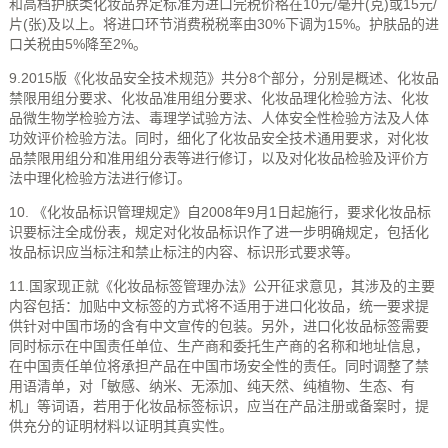
和高档护肤类化妆品界定标准为进口完税价格在10元/毫升(克)或15元/
片(张)及以上。将进口环节消费税税率由30%下调为15%。护肤品的进
口关税由5%降至2%。
9.2015版《化妆品安全技术规范》共分8个部分，分别是概述、化妆品
禁限用组分要求、化妆品准用组分要求、化妆品理化检验方法、化妆
品微生物学检验方法、毒理学试验方法、人体安全性检验方法及人体
功效评价检验方法。同时，细化了化妆品安全技术通用要求，对化妆
品禁限用组分和准用组分表等进行修订，以及对化妆品检验及评价方
法中理化检验方法进行修订。
10. 《化妆品标识管理规定》自2008年9月1日起施行，要求化妆品标
识要标注全成份表，规定对化妆品标识作了进一步明确规定，包括化
妆品标识应当标注和禁止标注的内容、标识形式要求等。
11.国家现正就《化妆品标签管理办法》公开征求意见，其涉及的主要
内容包括：加贴中文标签的方式将不适用于进口化妆品，统一要求提
供针对中国市场的含有中文宣传的包装。另外，进口化妆品标签需要
同时标示在中国责任单位、生产商和委托生产商的名称和地址信息，
在中国责任单位将承担产品在中国市场安全性的责任。同时调整了禁
用语清单，对「敏感、纳米、无添加、纯天然、纯植物、生态、有
机」等词语，若用于化妆品标签标识，应当在产品注册或备案时，提
供充分的证明材料以证明其真实性。