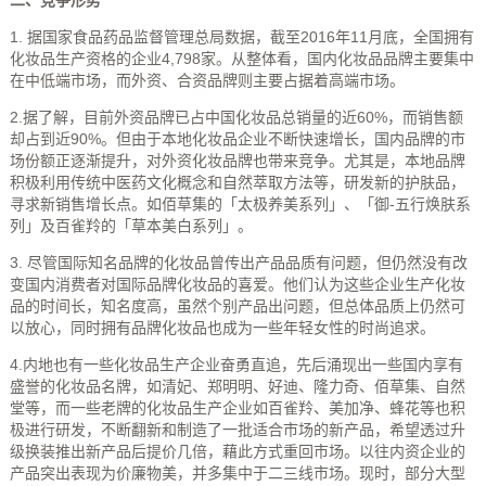
二、竞争形势
1. 据国家食品药品监督管理总局数据，截至2016年11月底，全国拥有
化妆品生产资格的企业4,798家。从整体看，国内化妆品品牌主要集中
在中低端市场，而外资、合资品牌则主要占据着高端市场。
2.据了解，目前外资品牌已占中国化妆品总销量的近60%，而销售额
却占到近90%。但由于本地化妆品企业不断快速增长，国内品牌的市
场份额正逐渐提升，对外资化妆品牌也带来竞争。尤其是，本地品牌
积极利用传统中医药文化概念和自然萃取方法等，研发新的护肤品，
寻求新销售增长点。如佰草集的「太极养美系列」、「御-五行焕肤系
列」及百雀羚的「草本美白系列」。
3. 尽管国际知名品牌的化妆品曾传出产品品质有问题，但仍然没有改
变国内消费者对国际品牌化妆品的喜爱。他们认为这些企业生产化妆
品的时间长，知名度高，虽然个别产品出问题，但总体品质上仍然可
以放心，同时拥有品牌化妆品也成为一些年轻女性的时尚追求。
4.内地也有一些化妆品生产企业奋勇直追，先后涌现出一些国内享有
盛誉的化妆品名牌，如清妃、郑明明、好迪、隆力奇、佰草集、自然
堂等，而一些老牌的化妆品生产企业如百雀羚、美加净、蜂花等也积
极进行研发，不断翻新和制造了一批适合市场的新产品，希望透过升
级换装推出新产品后提价几倍，藉此方式重回市场。以往内资企业的
产品突出表现为价廉物美，并多集中于二三线市场。现时，部分大型