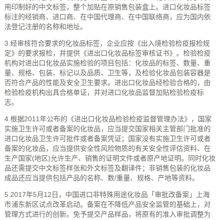
用印制好的中文标签，整个加贴在原销售包装盒上。进口化妆品标签
标注的经销商、进口商、在中国代理商、在中国联络商，应为国内依
法登记注册的名称和地址。
3.经审核符合要求的化妆品标签，企业应按《出入境检验检疫报检规
定》的要求报检，并提供《进出口化妆品标签审核证书》。检验检疫
机构对进出口化妆品实施检验的项目包括：化妆品的标签、数量、重
量、规格、包装、标记以及品质、卫生等，及检验化妆品包装容器是
否符合产品的性能及安全卫生要求。进出口化妆品经检验合格的，由
检验检疫机构出具合格单证，并对进口化妆品监督加贴检验检疫标
志。
4.根据2011年公布的《进出口化妆品检验检疫监督管理办法》，国家
实施卫生许可或者备案的化妆品，应当提交国家相关主管部门批准的
进口化妆品卫生许可批件或者备案凭证；国家没有实施卫生许可或者
备案的化妆品，应当提供安全性风险物质的有关安全性评估资料、在
生产国家(地区)允许生产、销售的证明文件或者原产地证明。同时化妆
品还需提交中文标签样张和外文标签及翻译件；非销售包装的化妆品
成品还应当提供包括产品的名称、数/重量、规格、产地等资料。
5.2017年5月12日，中国进口非特殊用途化妆品「审批改备案」上海
市浦东新区试点改革启动。备案在不降低产品安全监管的基础上，对
管理方式进行的创新。免予提交产品样品，将原有的准入审批调整为