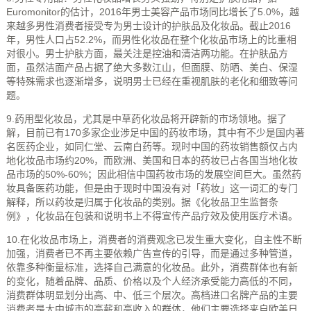
Euromonitor的估计，2016年男士美容产品市场同比增长了5.0%，越
来越多男性消费者接受专为男士设计的护肤品及化妆品。截止2016
年，男性人口占52.2%，而男性化妆品在整个化妆品市场上的比重相
对很小。男士护肤方面，最关注是控油和清洁两功能。在护肤品方
面，虽然洁面产品占据了绝大多数江山，但面膜、防晒、美白、保湿
等特殊需求也逐渐增多，说明男士已经在重视肌肤的老化和细致等问
题。
9.药用型化妆品，尤其是中草药化妆品将开辟新的市场领地。据了
解，目前已有170多家企业涉足中国的药妆市场，其中有不少是国内著
名医药企业，如同仁堂、云南白药等。现时中国的药妆销售额仅占内
地化妆品市场约20%，而欧洲、美国和日本的药妆已占各国当地化妆
品市场的50%-60%；因此相信中国药妆市场的发展空间巨大。虽然药
妆具备医药功能，但是由于现时中国没有对「药妆」这一词汇的专门
解释，所以药妆是归属于化妆品的类别。据《化妆品卫生监督条
例》，化妆品在包装和说明书上不得宣传产品疗效及使用医疗术语。
10.在化妆品市场上，消费者的消费观念已发生重大变化，自主性不断
加强，消费者已不再主要依赖广告宣传的引导，而是通过多种管道，
依靠多种衡量标准，选择自己满意的化妆品。此外，消费群体也有新
的变化，随着品牌、品质、价格以及个人经济承受能力高低的不同，
消费群体明显划分出高、中、低三个层次。高档进口名牌产品的主要
消费者是大中城市的高薪和高收入的群体，他们主要选择来自欧美日