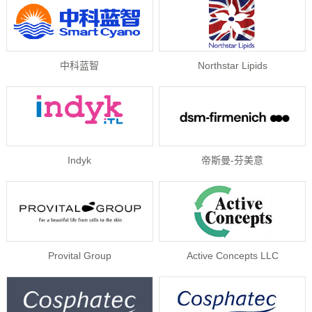
中科蓝智
Northstar Lipids
Indyk
帝斯曼-芬美意
Provital Group
Active Concepts LLC