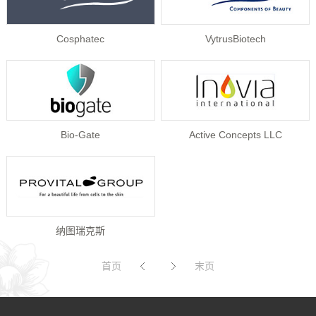
Cosphatec
VytrusBiotech
Bio-Gate
Active Concepts LLC
纳图瑞克斯
首页
末页